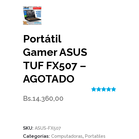
Portátil
Gamer ASUS
TUF FX507 –
AGOTADO
Valorado
1
Bs.
14.360,00
con
5.00
de
5 en base a
valoración
de un cliente
SKU:
ASUS-FX507
Categorías:
,
Computadoras
Portatiles