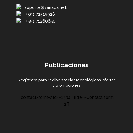
soporte@yanapa.net
+591 72515926
+591 71260650
Publicaciones
Regístrate para recibir noticias tecnológicas, ofertas
y promociones
[contact-form-7 id=»1334″ title=»Contact form
2″]