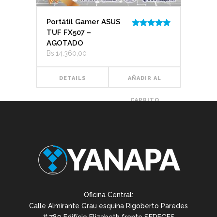
Portátil Gamer ASUS
TUF FX507 –
Valorado
con
5.00
de
AGOTADO
5
Bs.
14.360,00
DETAILS
AÑADIR AL
CARRITO
Oficina Central:
Calle Almirante Grau esquina Rigoberto Paredes