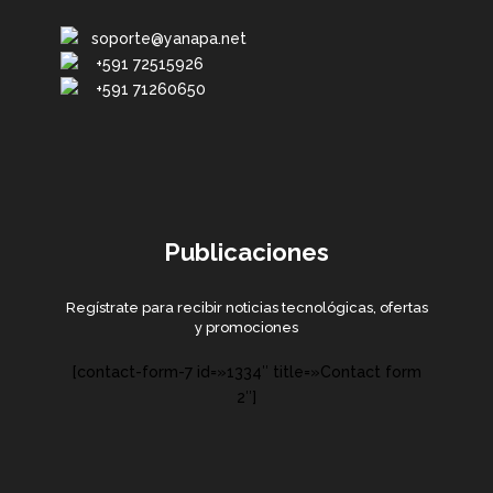
soporte@yanapa.net
+591 72515926
+591 71260650
Publicaciones
Regístrate para recibir noticias tecnológicas, ofertas
y promociones
[contact-form-7 id=»1334″ title=»Contact form
2″]