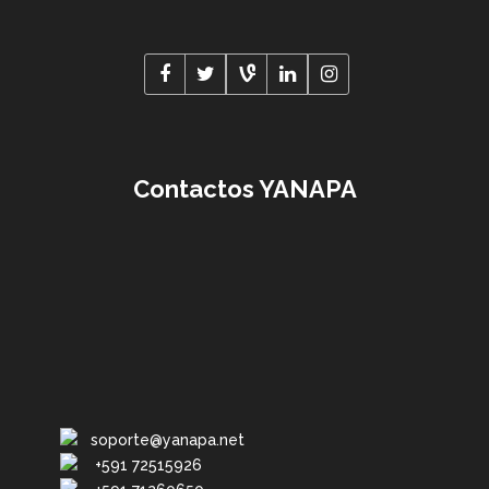
Contactos YANAPA
soporte@yanapa.net
+591 72515926