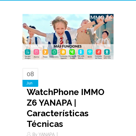
08
Jun
WatchPhone IMMO
Z6 YANAPA |
Características
Técnicas
By
YANAPA