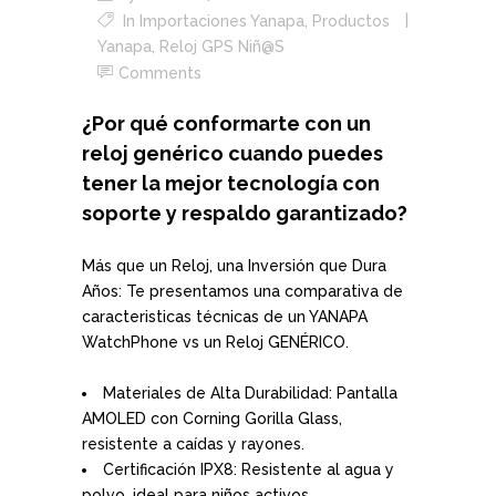
In
Importaciones Yanapa
,
Productos
Yanapa
,
Reloj GPS Niñ@s
Comments
¿Por qué conformarte con un
reloj genérico cuando puedes
tener la mejor tecnología con
soporte y respaldo garantizado?
Más que un Reloj, una Inversión que Dura
Años: Te presentamos una comparativa de
caracteristicas técnicas de un YANAPA
WatchPhone vs un Reloj GENÉRICO.
Materiales de Alta Durabilidad: Pantalla
AMOLED con Corning Gorilla Glass,
resistente a caídas y rayones.
Certificación IPX8: Resistente al agua y
polvo, ideal para niños activos.