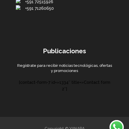
+591 72515926
+591 71260650
Publicaciones
Regístrate para recibir noticias tecnológicas, ofertas
y promociones
[contact-form-7 id=»1334″ title=»Contact form
2″]
Copyright © YANAPA