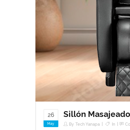
Sillón Masajead
26
May
By
Tech Yanapa
In
C