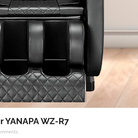
or YANAPA WZ-R7
omments