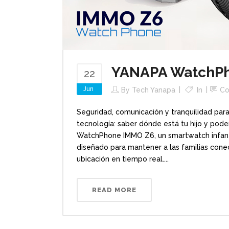
YANAPA WatchP
22
Jun
By
Tech Yanapa
In
C
Seguridad, comunicación y tranquilidad para
tecnología: saber dónde está tu hijo y pod
WatchPhone IMMO Z6, un smartwatch infanti
diseñado para mantener a las familias con
ubicación en tiempo real....
READ MORE