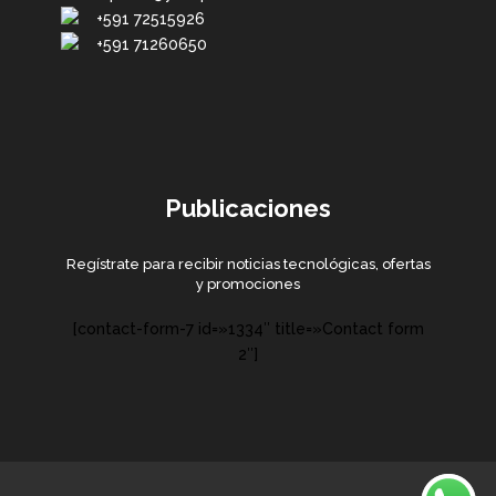
+591 72515926
+591 71260650
Publicaciones
Regístrate para recibir noticias tecnológicas, ofertas
y promociones
[contact-form-7 id=»1334″ title=»Contact form
2″]