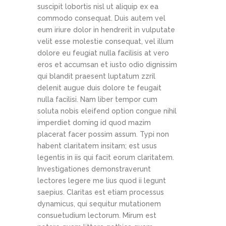
suscipit lobortis nisl ut aliquip ex ea
commodo consequat. Duis autem vel
eum iriure dolor in hendrerit in vulputate
velit esse molestie consequat, vel illum
dolore eu feugiat nulla facilisis at vero
eros et accumsan et iusto odio dignissim
qui blandit praesent luptatum zzril
delenit augue duis dolore te feugait
nulla facilisi. Nam liber tempor cum
soluta nobis eleifend option congue nihil
imperdiet doming id quod mazim
placerat facer possim assum. Typi non
habent claritatem insitam; est usus
legentis in iis qui facit eorum claritatem.
Investigationes demonstraverunt
lectores legere me lius quod ii legunt
saepius. Claritas est etiam processus
dynamicus, qui sequitur mutationem
consuetudium lectorum. Mirum est