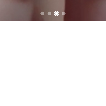
scing elit, sed diam
actos YANAPA