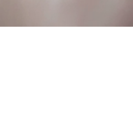
Lorem ipsum dolor sit amet, consectetuer adipi
Facebook
LinkedIn
Email
WhatsApp
Cont