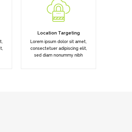
l
Duis dolor est, tincidunt vel
enim sit amet, venenatis
euismod neque
Location Targeting
t,
Lorem ipsum dolor sit amet,
READ MORE
t,
consectetuer adipiscing elit,
sed diam nonummy nibh