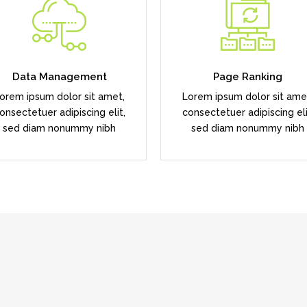
Duis dolor est, tincidunt vel
Duis dolor est, tincidunt ve
enim sit amet, venenatis
enim sit amet, venenatis
euismod neque
euismod neque
Data Management
Page Ranking
orem ipsum dolor sit amet,
Lorem ipsum dolor sit ame
READ MORE
READ MORE
onsectetuer adipiscing elit,
consectetuer adipiscing eli
sed diam nonummy nibh
sed diam nonummy nibh