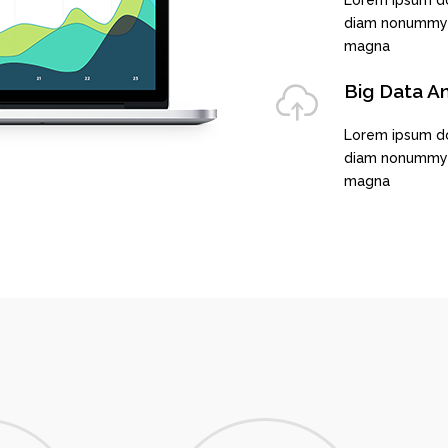
Lorem ipsum dol
diam nonummy n
magna
Big Data An
Lorem ipsum dol
diam nonummy n
magna