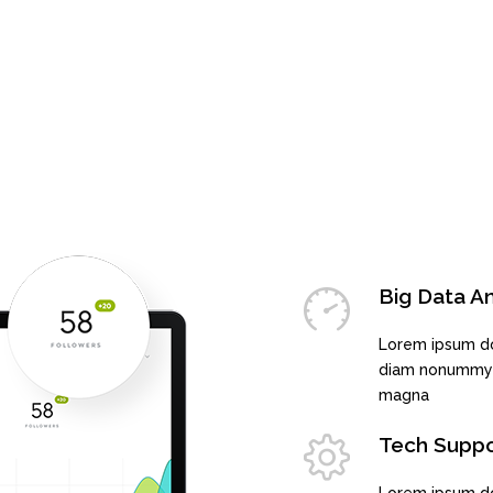
Big Data An
Lorem ipsum dol
diam nonummy n
magna
Tech Suppo