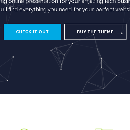
ng online presentation for your amazing tech busine
u’ll find everything you need for your perfect websi
CHECK IT OUT
BUY THE THEME