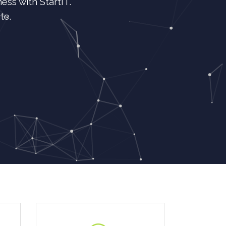
ss with StartIT.
te.