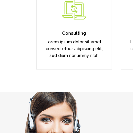
Duis dolor est, tincidunt vel
enim sit amet, venenatis
euismod neque
Consulting
Lorem ipsum dolor sit amet,
L
READ MORE
consectetuer adipiscing elit,
c
sed diam nonummy nibh