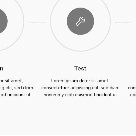
gn
Test
r sit amet,
Lorem ipsum dolor sit amet,
g elit, sed diam
consectetuer adipiscing elit, sed diam
cons
d tincidunt ut
nonummy nibh euismod tincidunt ut
no