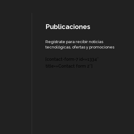
Publicaciones
Regístrate para recibir noticias
tecnológicas, ofertas y promociones
[contact-form-7 id=»1334″
title=»Contact form 2″]