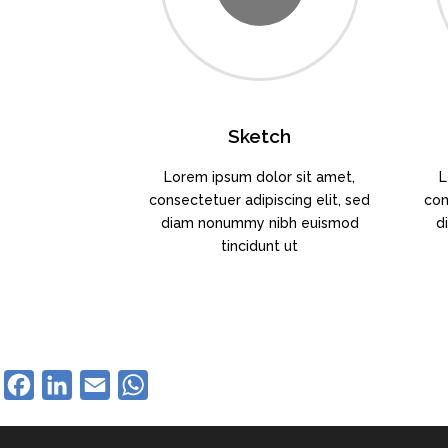
Sketch
Lorem ipsum dolor sit amet,
L
consectetuer adipiscing elit, sed
con
diam nonummy nibh euismod
d
tincidunt ut
Facebook
LinkedIn
Email
WhatsApp