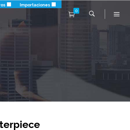
ros
Importaciones
0
terpiece