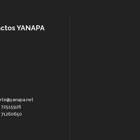
actos YANAPA
rte@yanapa.net
 72515926
 71260650