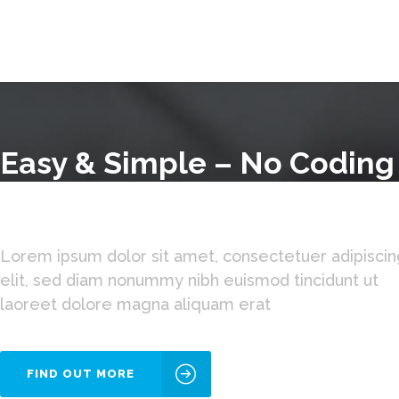
Easy & Simple – No Coding
Required!
Lorem ipsum dolor sit amet, consectetuer adipisci
elit, sed diam nonummy nibh euismod tincidunt ut
laoreet dolore magna aliquam erat
FIND OUT MORE