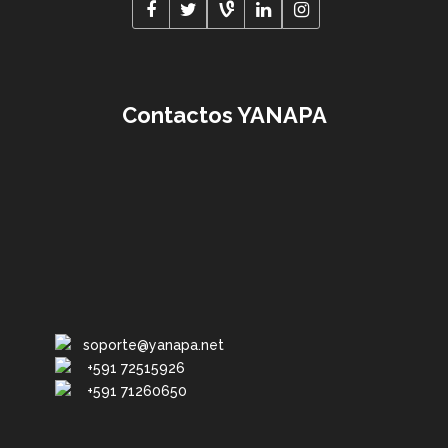
Contactos YANAPA
soporte@yanapa.net
+591 72515926
+591 71260650