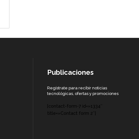
Publicaciones
Regístrate para recibir noticias
tecnológicas, ofertas y promociones
[contact-form-7 id=»1334″
title=»Contact form 2″]