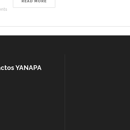
READ MORE
nts
actos YANAPA