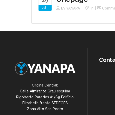
29
Jul
By
YANAPA
In
Comme
Cont
Oficina Central:
Calle Almirante Grau esquina
Rigoberto Paredes # 789 Edifício
Elizabeth frente SEDEGES
Zona Alto San Pedro