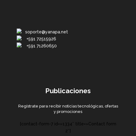
soporte@yanapa.net
+591 72515926
+591 71260650
Publicaciones
Regístrate para recibir noticias tecnológicas, ofertas
y promociones
[contact-form-7 id=»1334″ title=»Contact form
2″]