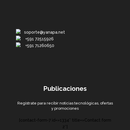
soporte@yanapa.net
+591 72515926
+591 71260650
Publicaciones
Regístrate para recibir noticias tecnológicas, ofertas
y promociones
[contact-form-7 id=»1334″ title=»Contact form
2″]