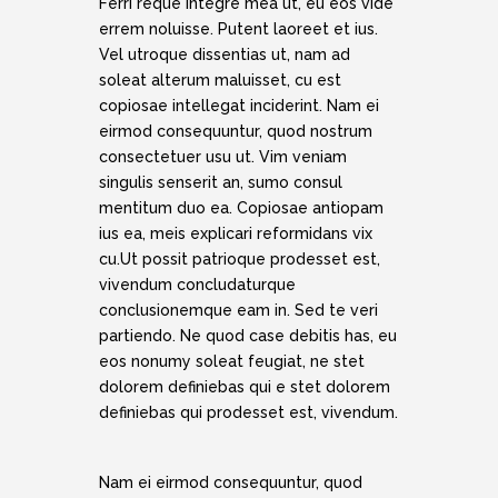
Ferri reque integre mea ut, eu eos vide
errem noluisse. Putent laoreet et ius.
Vel utroque dissentias ut, nam ad
soleat alterum maluisset, cu est
copiosae intellegat inciderint. Nam ei
eirmod consequuntur, quod nostrum
consectetuer usu ut. Vim veniam
singulis senserit an, sumo consul
mentitum duo ea. Copiosae antiopam
ius ea, meis explicari reformidans vix
cu.Ut possit patrioque prodesset est,
vivendum concludaturque
conclusionemque eam in. Sed te veri
partiendo. Ne quod case debitis has, eu
eos nonumy soleat feugiat, ne stet
dolorem definiebas qui e stet dolorem
definiebas qui prodesset est, vivendum.
Nam ei eirmod consequuntur, quod