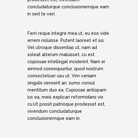
concludaturque conclusionemque eam
in sed te veri.
Ferri reque integre mea ut, eu eos vide
errem noluisse. Putent laoreet et ius.
Vel utroque dissentias ut, nam ad
soleat alterum maluisset, cu est
copiosae intellegat inciderint. Nam ei
eirmod consequuntur, quod nostrum
consectetuer usu ut. Vim veniam
singulis senserit an, sumo consul
mentitum duo ea. Copiosae antiopam
ius ea, meis explicari reformidans vix
cu.Ut possit patrioque prodesset est,
vivendum concludaturque
conclusionemque eam in.