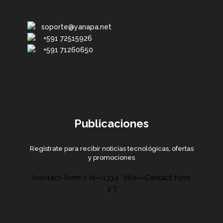
soporte@yanapa.net
+591 72515926
+591 71260650
Publicaciones
Regístrate para recibir noticias tecnológicas, ofertas
y promociones
[contact-form-7 id=»1334″ title=»Contact form
2″]