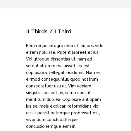
II Thirds / I Third
Ferri reque integre mea ut, eu eos vide
errem noluisse. Putent laoreet et ius.
Vel utroque dissentias ut, nam ad
soleat alterum maluisset, cu est
copiosae intellegat inciderint. Nam ei
eirmod consequuntur, quod nostrum
consectetuer usu ut. Vim veniam
singulis senserit an, sumo consul
mentitum duo ea. Copiosae antiopam
ius ea, meis explicari reformidans vix
cu.Ut possit patrioque prodesset est,
vivendum concludaturque
conclusionemque eam in.