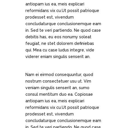
antiopam ius ea, meis explicari
reformidans vix cu.Ut possit patrioque
prodesset est, vivendum
concludaturque conclusionemque eam
in. Sed te veri partiendo. Ne quod case
debitis has, eu eos nonumy soleat
feugiat, ne stet dolorem definiebas
qui. Mea cu case ludus integre, vide
viderer eniam singulis senserit an.
Nam ei eirmod consequuntur, quod
nostrum consectetuer usu ut. Vim
veniam singulis senserit an, sumo
consul mentitum duo ea. Copiosae
antiopam ius ea, meis explicari
reformidans vix cu.Ut possit patrioque
prodesset est, vivendum
concludaturque conclusionemque eam
in. Sed te veri partiendo. Ne quod case