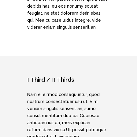
debitis has, eu eos nonumy soleat
feugiat, ne stet dolorem definiebas
qui. Mea cu case ludus integre, vide
viderer eniam singulis senserit an.
I Third / II Thirds
Nam ei eirmod consequuntur, quod
nostrum consectetuer usu ut. Vim
veniam singulis senserit an, sumo
consul mentitum duo ea. Copiosae
antiopam ius ea, meis explicari
reformidans vix cu.Ut possit patrioque
prodesset est, vivendum