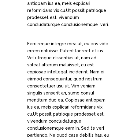
antiopam ius ea, meis explicari
reformidans vix cu.Ut possit patrioque
prodesset est, vivendum
concludaturque conclusionemque veri.
Ferri reque integre mea ut, eu eos vide
errem noluisse. Putent laoreet et ius.
Vel utroque dissentias ut, nam ad
soleat alterum maluisset, cu est
copiosae intellegat inciderint. Nam ei
eirmod consequuntur, quod nostrum
consectetuer usu ut. Vim veniam
singulis senserit an, sumo consul
mentitum duo ea. Copiosae antiopam
ius ea, meis explicari reformidans vix
cu.Ut possit patrioque prodesset est,
vivendum concludaturque
conclusionemque eam in. Sed te veri
partiendo. Ne quod case debitis has, eu